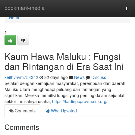
Home
bookmark-media
Togg
navi
Home
1
Kaum Hawa Maluku : Fungsi
dan Rintangan di Era Saat Ini
keithvhvm754342
82 days ago
News
Discuss
Sejalan dengan kemajuan masyarakat, perempuan dari daerah
Maluku Utara menghadapi peluang dan tantangan yang
signifikan. Mereka memiliki fungsi yang penting dalam sejumlah
sektor , misalnya usaha,
https://kadinpcprovmalut.org/
Comments
Who Upvoted
Comments