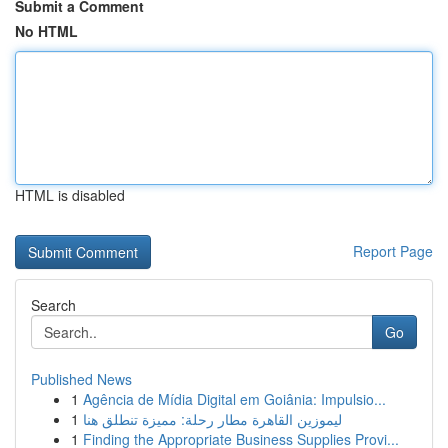
Submit a Comment
No HTML
HTML is disabled
Report Page
Search
Go
Published News
1
Agência de Mídia Digital em Goiânia: Impulsio...
1
ليموزين القاهرة مطار رحلة: مميزة تنطلق هنا
1
Finding the Appropriate Business Supplies Provi...