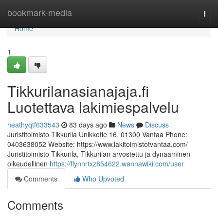
Home
bookmark-media
Togg
navi
Home
1
Tikkurilanasianajaja.fi
Luotettava lakimiespalvelu
heathyqtf633543
83 days ago
News
Discuss
Juristitoimisto Tikkurila Unikkotie 16, 01300 Vantaa Phone:
0403638052 Website: https://www.lakitoimistotvantaa.com/
Juristitoimisto Tikkurila, Tikkurilan arvostettu ja dynaaminen
oikeudellinen
https://flynnrtxz854622.wannawiki.com/user
Comments
Who Upvoted
Comments