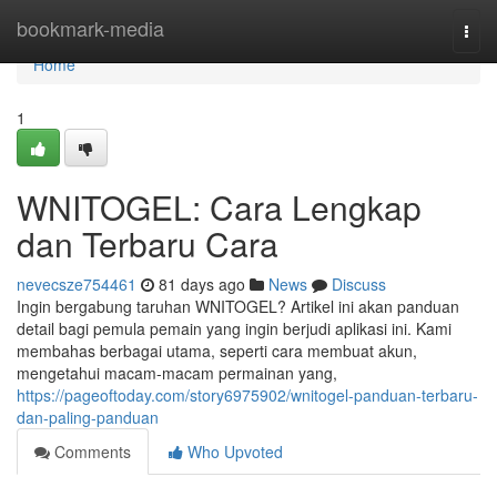
Home
bookmark-media
Togg
navi
Home
1
WNITOGEL: Cara Lengkap
dan Terbaru Cara
nevecsze754461
81 days ago
News
Discuss
Ingin bergabung taruhan WNITOGEL? Artikel ini akan panduan
detail bagi pemula pemain yang ingin berjudi aplikasi ini. Kami
membahas berbagai utama, seperti cara membuat akun,
mengetahui macam-macam permainan yang,
https://pageoftoday.com/story6975902/wnitogel-panduan-terbaru-
dan-paling-panduan
Comments
Who Upvoted