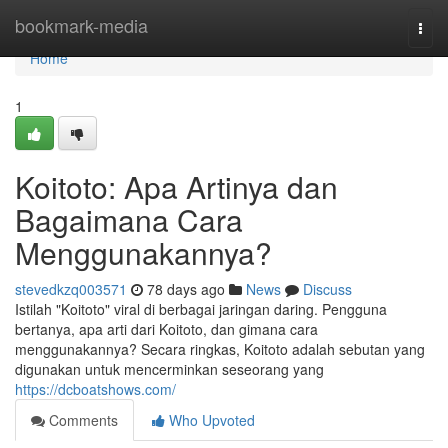
Home
bookmark-media
Togg
navi
Home
1
Koitoto: Apa Artinya dan
Bagaimana Cara
Menggunakannya?
stevedkzq003571
78 days ago
News
Discuss
Istilah "Koitoto" viral di berbagai jaringan daring. Pengguna
bertanya, apa arti dari Koitoto, dan gimana cara
menggunakannya? Secara ringkas, Koitoto adalah sebutan yang
digunakan untuk mencerminkan seseorang yang
https://dcboatshows.com/
Comments
Who Upvoted