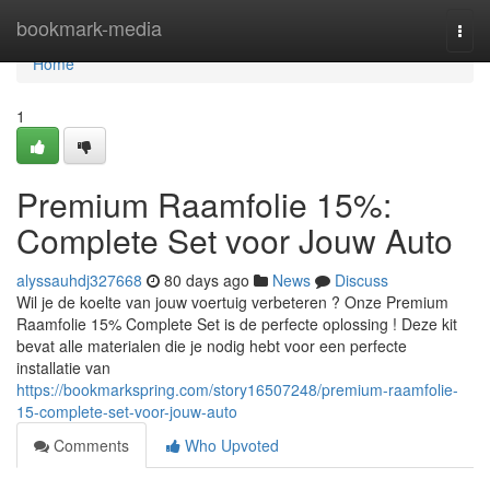
Home
bookmark-media
Togg
navi
Home
1
Premium Raamfolie 15%:
Complete Set voor Jouw Auto
alyssauhdj327668
80 days ago
News
Discuss
Wil je de koelte van jouw voertuig verbeteren ? Onze Premium
Raamfolie 15% Complete Set is de perfecte oplossing ! Deze kit
bevat alle materialen die je nodig hebt voor een perfecte
installatie van
https://bookmarkspring.com/story16507248/premium-raamfolie-
15-complete-set-voor-jouw-auto
Comments
Who Upvoted