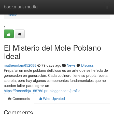
Home
bookmark-media
Togg
navi
Home
1
El Misterio del Mole Poblano
Ideal
mathemdam652088
79 days ago
News
Discuss
Preparar un mole poblano delicioso es un arte que se hereda de
generación en generación. Cada cocinero tiene su propia receta
secreta, pero hay algunos componentes fundamentales que no
pueden faltar para lograr un
https://fraserdbju155756.prublogger.com/profile
Comments
Who Upvoted
Comments