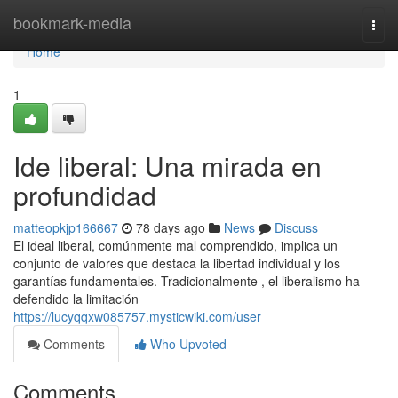
Home
bookmark-media
Togg
navi
Home
1
Ide liberal: Una mirada en
profundidad
matteopkjp166667
78 days ago
News
Discuss
El ideal liberal, comúnmente mal comprendido, implica un
conjunto de valores que destaca la libertad individual y los
garantías fundamentales. Tradicionalmente , el liberalismo ha
defendido la limitación
https://lucyqqxw085757.mysticwiki.com/user
Comments
Who Upvoted
Comments