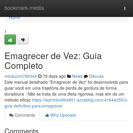
Home
bookmark-media
Togg
navi
Home
1
Emagrecer de Vez: Guia
Completo
minauzml789344
79 days ago
News
Discuss
Este manual detalhado "Emagrecer de Vez" foi desenvolvido para
guiar você em uma trajetória de perda de gordura de forma
duradoura . Não se trata de uma dieta rigorosa, mas sim de um
método eficaz
https://laytnhlov864851.azzablog.com/41644255/o-
guia-definitivo-para-emagrecer
Comments
Who Upvoted
Comments