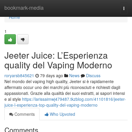
Home
bookmark-media
Togg
navi
Home
1
Jeeter Juice: L’Esperienza
quality del Vaping Moderno
roryarsb845621
79 days ago
News
Discuss
Nel mondo del vaping high quality, Jeeter si è rapidamente
affermato occur uno dei marchi più riconosciuti e richiesti dagli
appassionati. Grazie alla qualità dei suoi estratti, ai sapori intensi
e al style
https://larissaimwj479487.tkzblog.com/41101816/jeeter-
juice-l-esperienza-top-quality-del-vaping-moderno
Comments
Who Upvoted
Comments