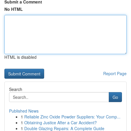
Submit a Comment
No HTML
HTML is disabled
Report Page
Search
Go
Published News
1
Reliable Zinc Oxide Powder Suppliers: Your Comp...
1
Obtaining Justice After a Car Accident?
1
Double Glazing Repairs: A Complete Guide