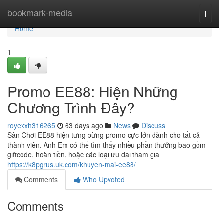
Home
bookmark-media
Togg
navi
Home
1
Promo EE88: Hiện Những
Chương Trình Đây?
royexxh316265
63 days ago
News
Discuss
Sân Chơi EE88 hiện tưng bừng promo cực lớn dành cho tất cả
thành viên. Anh Em có thể tìm thấy nhiều phần thưởng bao gồm
giftcode, hoàn tiền, hoặc các loại ưu đãi tham gia
https://k8pgrus.uk.com/khuyen-mai-ee88/
Comments
Who Upvoted
Comments