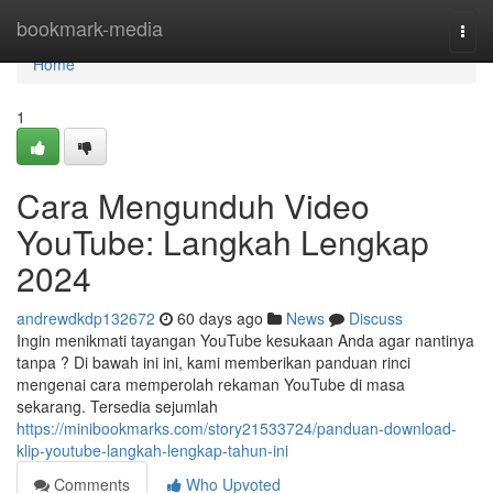
Home
bookmark-media
Togg
navi
Home
1
Cara Mengunduh Video
YouTube: Langkah Lengkap
2024
andrewdkdp132672
60 days ago
News
Discuss
Ingin menikmati tayangan YouTube kesukaan Anda agar nantinya
tanpa ? Di bawah ini ini, kami memberikan panduan rinci
mengenai cara memperolah rekaman YouTube di masa
sekarang. Tersedia sejumlah
https://minibookmarks.com/story21533724/panduan-download-
klip-youtube-langkah-lengkap-tahun-ini
Comments
Who Upvoted