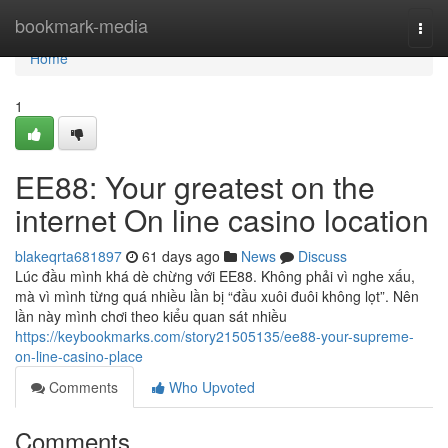
Home
bookmark-media
Togg
navi
Home
1
EE88: Your greatest on the
internet On line casino location
blakeqrta681897
61 days ago
News
Discuss
Lúc đầu mình khá dè chừng với EE88. Không phải vì nghe xấu,
mà vì mình từng quá nhiều lần bị “đầu xuôi đuôi không lọt”. Nên
lần này mình chơi theo kiểu quan sát nhiều
https://keybookmarks.com/story21505135/ee88-your-supreme-
on-line-casino-place
Comments
Who Upvoted
Comments