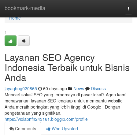
Home
bookmark-media
Togg
navi
Home
1
Layanan SEO Agency
Indonesia Terbaik untuk Bisnis
Anda
jayaqhog020865
60 days ago
News
Discuss
Mencari solusi SEO yang terpercaya di pasar lokal? Agen kami
menawarkan layanan SEO lengkap untuk membantu website
Anda meraih peringkat yang lebih tinggi di Google . Dengan
pengetahuan yang signifikan,
https://violabnfn243161.bloggip.com/profile
Comments
Who Upvoted