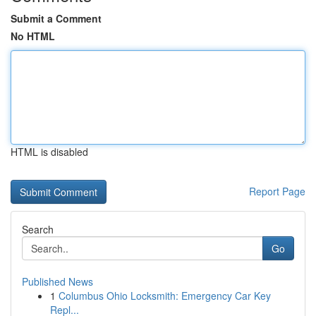
Submit a Comment
No HTML
HTML is disabled
Report Page
Search
Go
Published News
1
Columbus Ohio Locksmith: Emergency Car Key
Repl...