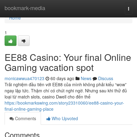
Home
bookmark-media
Togg
navi
Home
1
EE88 Casino: Your final Online
Gaming vacation spot
monicawwua470123
60 days ago
News
Discuss
Trải nghiệm đầu tiên với EE88 của mình không phải kiểu “wow”
ngay lập tức. Thậm chí có chút nghi ngờ. Nhưng sau khi thử đủ
loại từ match slots, casino Dwell cho đến thể
https://bookmarkswing.com/story23310060/ee88-casino-your-
final-online-gaming-place
Comments
Who Upvoted
Comments