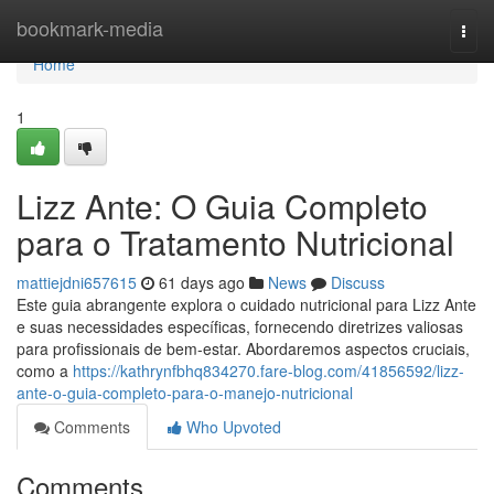
Home
bookmark-media
Togg
navi
Home
1
Lizz Ante: O Guia Completo
para o Tratamento Nutricional
mattiejdni657615
61 days ago
News
Discuss
Este guia abrangente explora o cuidado nutricional para Lizz Ante
e suas necessidades específicas, fornecendo diretrizes valiosas
para profissionais de bem-estar. Abordaremos aspectos cruciais,
como a
https://kathrynfbhq834270.fare-blog.com/41856592/lizz-
ante-o-guia-completo-para-o-manejo-nutricional
Comments
Who Upvoted
Comments