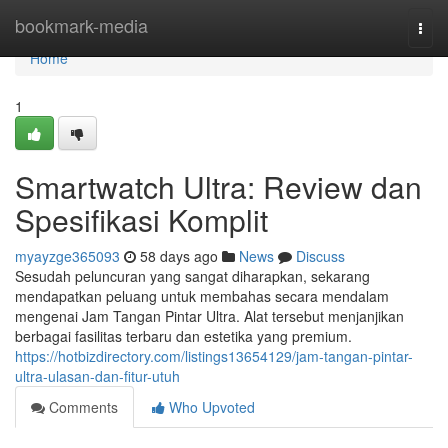
Home
bookmark-media
Togg
navi
Home
1
Smartwatch Ultra: Review dan
Spesifikasi Komplit
myayzge365093
58 days ago
News
Discuss
Sesudah peluncuran yang sangat diharapkan, sekarang
mendapatkan peluang untuk membahas secara mendalam
mengenai Jam Tangan Pintar Ultra. Alat tersebut menjanjikan
berbagai fasilitas terbaru dan estetika yang premium.
https://hotbizdirectory.com/listings13654129/jam-tangan-pintar-
ultra-ulasan-dan-fitur-utuh
Comments
Who Upvoted