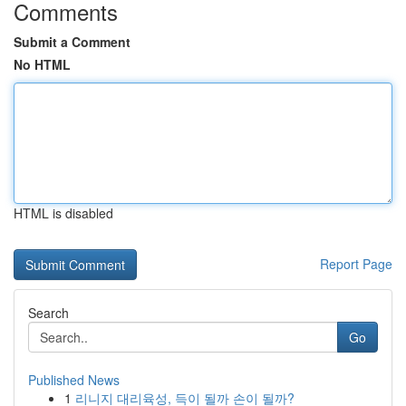
Comments
Submit a Comment
No HTML
HTML is disabled
Report Page
Search
Go
Published News
1
리니지 대리육성, 득이 될까 손이 될까?