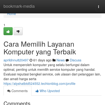
Home
bookmark-media
Togg
navi
Home
1
Cara Memilih Layanan
Komputer yang Terbaik
aprildnnu820497
61 days ago
News
Discuss
Untuk memperoleh komputer yang selalu berfungsi dalam
optimal, penting untuk memilih service komputer yang handal.
Evaluasi reputasi bengkel service, cek ulasan dari pelanggan lain,
dan amati harga serta
https://alyshatbtd524552.techionblog.com/profile
Comments
Who Upvoted
Comments