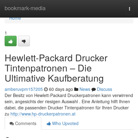
Home
bookmark-media
Togg
navi
Home
1
Hewlett-Packard Drucker
Tintenpatronen – Die
Ultimative Kaufberatung
amberuvpm157205
60 days ago
News
Discuss
Der Besitz von Hewlett-Packard Druckerpatronen kann verwirrend
sein, angesichts der riesigen Auswahl . Eine Anleitung hilft Ihnen
dabei, die passenden Drucker Tintenpatronen für Ihren Drucker
zu
http://www.hp-druckerpatronen.at
Comments
Who Upvoted