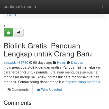
Home
bookmark-media
Togg
navi
Home
1
Biolink Gratis: Panduan
Lengkap untuk Orang Baru
zoexpdz433790
60 days ago
News
Discuss
Ingin mencoba Biolink dengan gratis? Panduan ini menjelaskan
cara terperinci untuk pemula. Kita akan mengupas semua hal
mendasar mengenai Biolink, termasuk cara mendesain tautan
menarik. Semua orang dapat mengikuti
https://linktop.me/tools
Comments
Who Upvoted
Comments