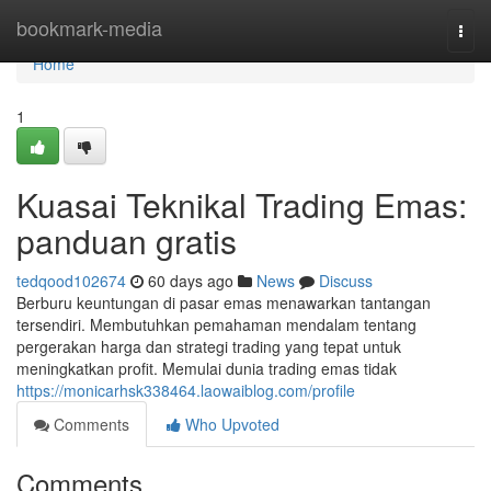
Home
bookmark-media
Togg
navi
Home
1
Kuasai Teknikal Trading Emas:
panduan gratis
tedqood102674
60 days ago
News
Discuss
Berburu keuntungan di pasar emas menawarkan tantangan
tersendiri. Membutuhkan pemahaman mendalam tentang
pergerakan harga dan strategi trading yang tepat untuk
meningkatkan profit. Memulai dunia trading emas tidak
https://monicarhsk338464.laowaiblog.com/profile
Comments
Who Upvoted
Comments