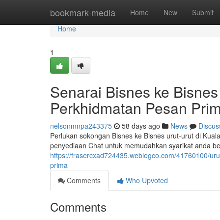
Home
bookmark-media
Home
New
Submit
Home
1
Senarai Bisnes ke Bisnes
Perkhidmatan Pesan Pri
nelsonmnpa243375
58 days ago
News
Discus
Perlukan sokongan Bisnes ke Bisnes urut-urut di K
penyediaan Chat untuk memudahkan syarikat anda be
https://frasercxad724435.weblogco.com/41760100/uru
prima
Comments
Who Upvoted
Comments