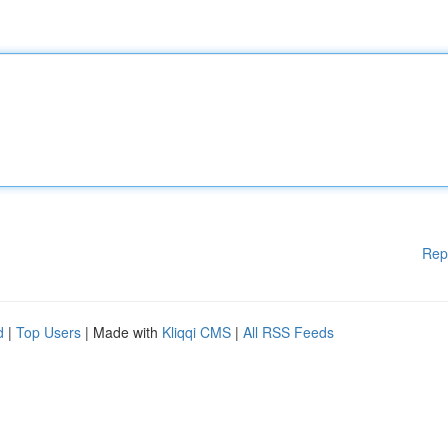
Rep
d
|
Top Users
| Made with
Kliqqi CMS
|
All RSS Feeds