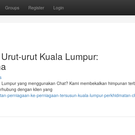
Groups
Register
Login
 Urut-urut Kuala Lumpur:
ma
s
uala Lumpur yang menggunakan Chat? Kami membekalkan himpunan ter
rhubung dengan klien yang
tan-perniagaan-ke-perniagaan-tersusun-kuala-lumpur-perkhidmatan-c