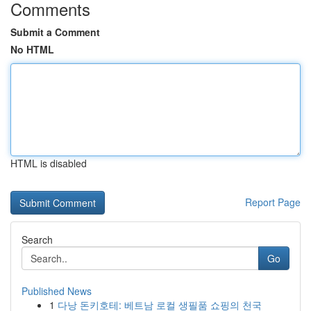
Comments
Submit a Comment
No HTML
HTML is disabled
Report Page
Search
Go
Published News
1
다낭 돈키호테: 베트남 로컬 생필품 쇼핑의 천국