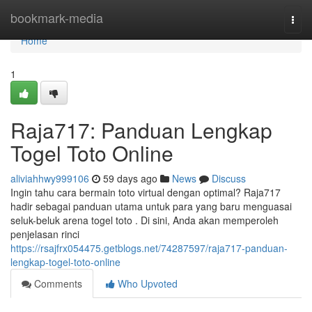
Home
bookmark-media
Togg
navi
Home
1
Raja717: Panduan Lengkap
Togel Toto Online
aliviahhwy999106
59 days ago
News
Discuss
Ingin tahu cara bermain toto virtual dengan optimal? Raja717
hadir sebagai panduan utama untuk para yang baru menguasai
seluk-beluk arena togel toto . Di sini, Anda akan memperoleh
penjelasan rinci
https://rsajfrx054475.getblogs.net/74287597/raja717-panduan-
lengkap-togel-toto-online
Comments
Who Upvoted