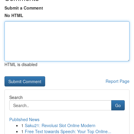
Submit a Comment
No HTML
HTML is disabled
Report Page
Search
Go
Published News
1
Saku21: Revolusi Slot Online Modern
1
Free Text towards Speech: Your Top Online...