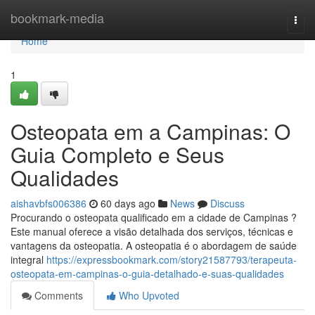
Home
bookmark-media
Togg
navi
Home
1
Osteopata em a Campinas: O
Guia Completo e Seus
Qualidades
aishavbfs006386
60 days ago
News
Discuss
Procurando o osteopata qualificado em a cidade de Campinas ?
Este manual oferece a visão detalhada dos serviços, técnicas e
vantagens da osteopatia. A osteopatia é o abordagem de saúde
integral
https://expressbookmark.com/story21587793/terapeuta-
osteopata-em-campinas-o-guia-detalhado-e-suas-qualidades
Comments
Who Upvoted