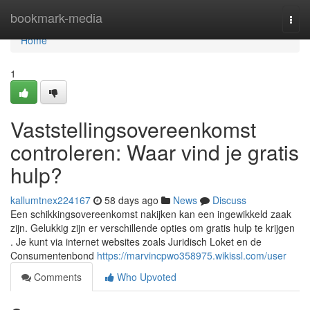
Home
bookmark-media
Togg
navi
Home
1
Vaststellingsovereenkomst
controleren: Waar vind je gratis
hulp?
kallumtnex224167
58 days ago
News
Discuss
Een schikkingsovereenkomst nakijken kan een ingewikkeld zaak
zijn. Gelukkig zijn er verschillende opties om gratis hulp te krijgen
. Je kunt via internet websites zoals Juridisch Loket en de
Consumentenbond
https://marvincpwo358975.wikissl.com/user
Comments
Who Upvoted