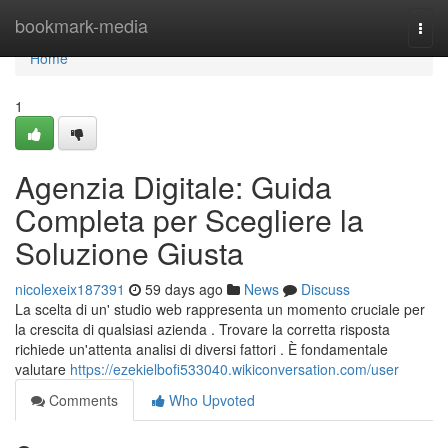
Home
bookmark-media
Togg
navi
Home
1
Agenzia Digitale: Guida
Completa per Scegliere la
Soluzione Giusta
nicolexeix187391
59 days ago
News
Discuss
La scelta di un' studio web rappresenta un momento cruciale per
la crescita di qualsiasi azienda . Trovare la corretta risposta
richiede un'attenta analisi di diversi fattori . È fondamentale
valutare
https://ezekielbofi533040.wikiconversation.com/user
Comments
Who Upvoted