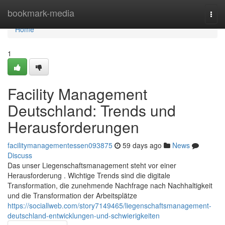
Home
bookmark-media
Togg
navi
Home
1
Facility Management
Deutschland: Trends und
Herausforderungen
facilitymanagementessen093875
59 days ago
News
Discuss
Das unser Liegenschaftsmanagement steht vor einer
Herausforderung . Wichtige Trends sind die digitale
Transformation, die zunehmende Nachfrage nach Nachhaltigkeit
und die Transformation der Arbeitsplätze
https://sociallweb.com/story7149465/liegenschaftsmanagement-
deutschland-entwicklungen-und-schwierigkeiten