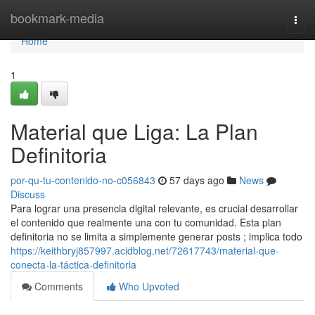
Home
bookmark-media
Togg
navi
Home
1
Material que Liga: La Plan
Definitoria
por-qu-tu-contenido-no-c056843
57 days ago
News
Discuss
Para lograr una presencia digital relevante, es crucial desarrollar
el contenido que realmente una con tu comunidad. Esta plan
definitoria no se limita a simplemente generar posts ; implica todo
https://keithbryj857997.acidblog.net/72617743/material-que-
conecta-la-táctica-definitoria
Comments
Who Upvoted