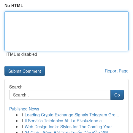
No HTML
HTML is disabled
Report Page
Search
Go
Published News
1
Leading Crypto Exchange Signals Telegram Gro...
1
Il Servizio Telefonico AI: La Rivoluzione c...
1
Web Design India: Styles for The Coming Year
1
24 Club : Sòng Bài Trực Tuyến Dẫn Đầu Việt...