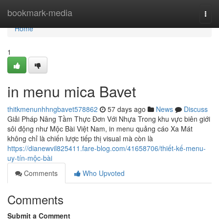
Home
bookmark-media
Togg
navi
Home
1
in menu mica Bavet
thitkmenunhhngbavet578862
57 days ago
News
Discuss
Giải Pháp Nâng Tầm Thực Đơn Với Nhựa Trong khu vực biên giới
sôi động như Mộc Bài Việt Nam, in menu quảng cáo Xa Mát
không chỉ là chiến lược tiếp thị visual mà còn là
https://dianewvil825411.fare-blog.com/41658706/thiết-kế-menu-
uy-tín-mộc-bài
Comments
Who Upvoted
Comments
Submit a Comment