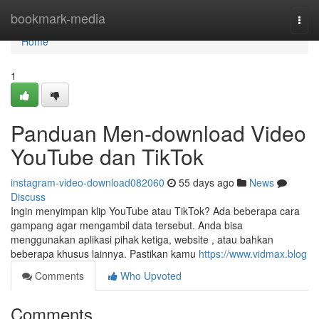
Home
bookmark-media
Togg
navi
Home
1
Panduan Men-download Video
YouTube dan TikTok
instagram-video-download082060
55 days ago
News
Discuss
Ingin menyimpan klip YouTube atau TikTok? Ada beberapa cara
gampang agar mengambil data tersebut. Anda bisa
menggunakan aplikasi pihak ketiga, website , atau bahkan
beberapa khusus lainnya. Pastikan kamu
https://www.vidmax.blog
Comments
Who Upvoted
Comments