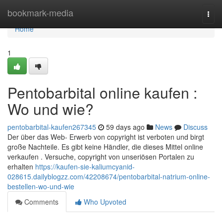
Home
bookmark-media
Togg
navi
Home
1
Pentobarbital online kaufen :
Wo und wie?
pentobarbital-kaufen267345
59 days ago
News
Discuss
Der über das Web- Erwerb von copyright ist verboten und birgt
große Nachteile. Es gibt keine Händler, die dieses Mittel online
verkaufen . Versuche, copyright von unseriösen Portalen zu
erhalten
https://kaufen-sie-kaliumcyanid-
028615.dailyblogzz.com/42208674/pentobarbital-natrium-online-
bestellen-wo-und-wie
Comments
Who Upvoted