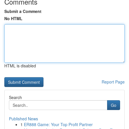
Comments
Submit a Comment
No HTML
HTML is disabled
Report Page
Search
Go
Published News
1
ER888 Game: Your Top Profit Partner