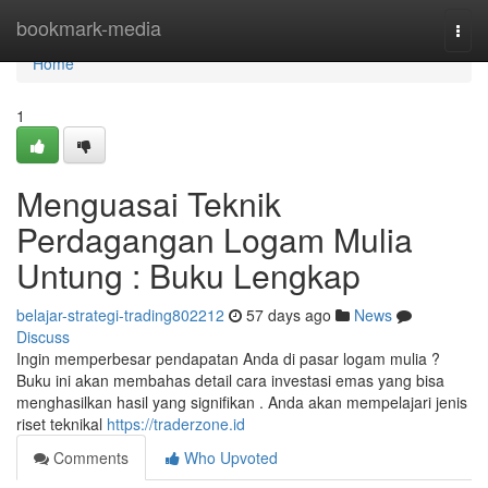
Home
bookmark-media
Togg
navi
Home
1
Menguasai Teknik
Perdagangan Logam Mulia
Untung : Buku Lengkap
belajar-strategi-trading802212
57 days ago
News
Discuss
Ingin memperbesar pendapatan Anda di pasar logam mulia ?
Buku ini akan membahas detail cara investasi emas yang bisa
menghasilkan hasil yang signifikan . Anda akan mempelajari jenis
riset teknikal
https://traderzone.id
Comments
Who Upvoted