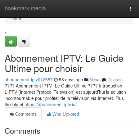
Home
bookmark-media
Togg
navi
Home
1
Abonnement IPTV: Le Guide
Ultime pour choisir
abonnement-iptv012687
58 days ago
News
Discuss
???? Abonnement IPTV : Le Guide Ultime ???? Introduction
L’IPTV (Internet Protocol Television) est aujourd’hui la solution
incontournable pour profiter de la télévision via Internet. Plus
flexible et
https://abonnement-iptv.io/
Comments
Who Upvoted
Comments