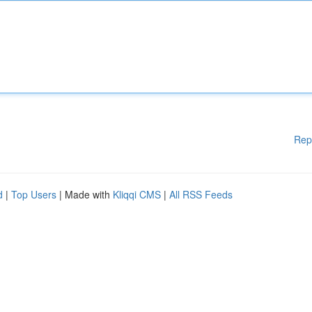
Rep
d
|
Top Users
| Made with
Kliqqi CMS
|
All RSS Feeds