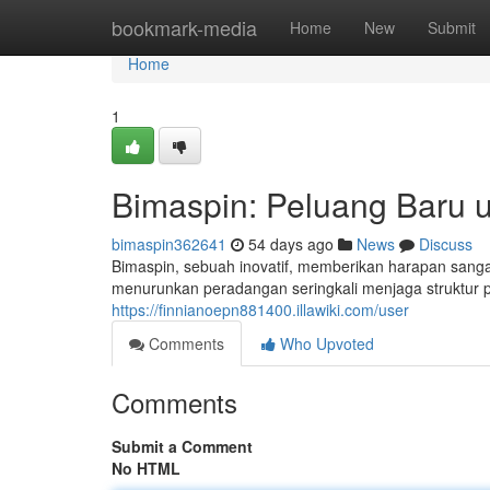
Home
bookmark-media
Home
New
Submit
Home
1
Bimaspin: Peluang Baru 
bimaspin362641
54 days ago
News
Discuss
Bimaspin, sebuah inovatif, memberikan harapan sanga
menurunkan peradangan seringkali menjaga struktur 
https://finnianoepn881400.illawiki.com/user
Comments
Who Upvoted
Comments
Submit a Comment
No HTML