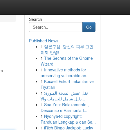
Search
Go
Published News
1
일본구심: 당신의 피부 고민,
이제 안녕!
1
The Secrets of the Gnome
Wizard
1
Innovative methods for
am
preserving vulnerable an...
1
Kocaeli Eskort İmkanları ve
Fiyatları
1
نقل عفش المدينة المنورة:
دليل شامل للخدمات والأ...
1
Spa Zen: Relaxamento ,
Descanso e Harmonia I...
1
Nyonya4d copyright:
Panduan Lengkap & dan Se...
1
iRich Bingo Jackpot: Lucky