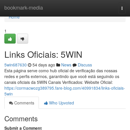
Home
bookmark-media
Togg
navi
Home
1
Links Oficiais: 5WIN
5win687630
54 days ago
News
Discuss
Esta página serve como hub oficial de verificação das nossas
redes e perfis externos, garantindo que você está seguindo os
canais oficiais da 5WIN Canais Verificados: Website Oficial:
https://cormacwozg389795.fare-blog.com/40991834/links-oficiais-
5win
Comments
Who Upvoted
Comments
Submit a Comment