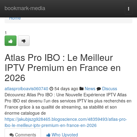
Home
bookmark-media
Togg
navi
Home
1
Atlas Pro IBO : Le Meilleur
IPTV Premium en France en
2026
atlasproiboavis060740
54 days ago
News
Discuss
Découvrez Atlas Pro IBO : Une Nouvelle Expérience IPTV Atlas
Pro IBO est devenu l’un des services IPTV les plus recherchés en
France grâce à sa qualité de streaming, sa stabilité et son
énorme catalogue de
https://jakubjszg928465.blogoscience.com/48359493/atlas-pro-
ibo-le-meilleur-iptv-premium-en-france-en-2026
Comments
Who Upvoted