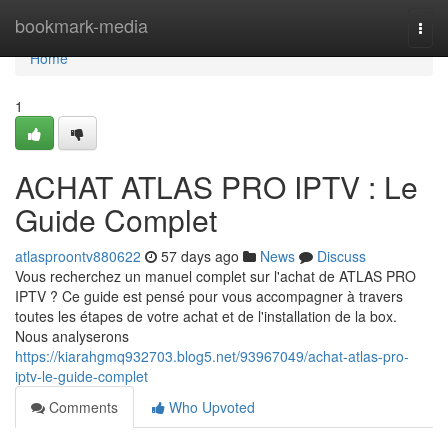
Home
bookmark-media
Togg
navi
Home
1
ACHAT ATLAS PRO IPTV : Le
Guide Complet
atlasproontv880622
57 days ago
News
Discuss
Vous recherchez un manuel complet sur l'achat de ATLAS PRO
IPTV ? Ce guide est pensé pour vous accompagner à travers
toutes les étapes de votre achat et de l'installation de la box.
Nous analyserons
https://kiarahgmq932703.blog5.net/93967049/achat-atlas-pro-
iptv-le-guide-complet
Comments
Who Upvoted