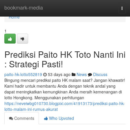
Home
bookmark-media
Togg
navi
Home
1
Prediksi Paito HK Toto Nanti Ini
: Strategi Pasti!
paito-hk-lotto552819
53 days ago
News
Discuss
Bingung mencari prediksi paito HK malam saat? Jangan khawatir!
Kami hadir untuk membantu Anda dengan teknik andal yang
dapat meningkatkan kemungkinan Anda meraih kemenangan di
lotto Hongkong. Menggunakan perhitungan
https://neveiwbg010730.blogpixi.com/41913173/prediksi-paito-hk-
lotto-malam-ini-rumus-akurat
Comments
Who Upvoted