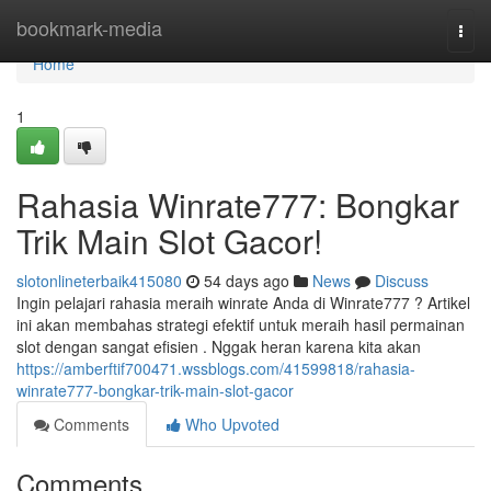
Home
bookmark-media
Togg
navi
Home
1
Rahasia Winrate777: Bongkar
Trik Main Slot Gacor!
slotonlineterbaik415080
54 days ago
News
Discuss
Ingin pelajari rahasia meraih winrate Anda di Winrate777 ? Artikel
ini akan membahas strategi efektif untuk meraih hasil permainan
slot dengan sangat efisien . Nggak heran karena kita akan
https://amberftif700471.wssblogs.com/41599818/rahasia-
winrate777-bongkar-trik-main-slot-gacor
Comments
Who Upvoted
Comments