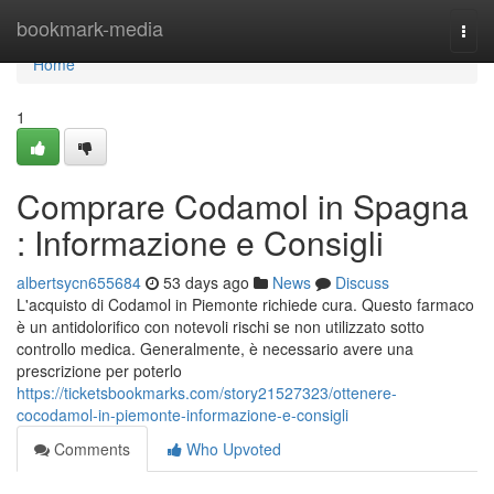
Home
bookmark-media
Togg
navi
Home
1
Comprare Codamol in Spagna
: Informazione e Consigli
albertsycn655684
53 days ago
News
Discuss
L'acquisto di Codamol in Piemonte richiede cura. Questo farmaco
è un antidolorifico con notevoli rischi se non utilizzato sotto
controllo medica. Generalmente, è necessario avere una
prescrizione per poterlo
https://ticketsbookmarks.com/story21527323/ottenere-
cocodamol-in-piemonte-informazione-e-consigli
Comments
Who Upvoted