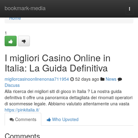
Home
bookmark-media
Togg
navi
Home
1
I migliori Casino Online in
Italia: La Guida Definitiva
migliorcasinoonlinenonaa711954
52 days ago
News
Discuss
Alla ricerca dei migliori siti di gioco in Italia ? La nostra guida
definitiva ti offre una panoramica dettagliata dei rinomati operatori
di scommesse legale. Abbiamo valutato attentamente una vasta
https://pinkitalia.it/
Comments
Who Upvoted
Comments