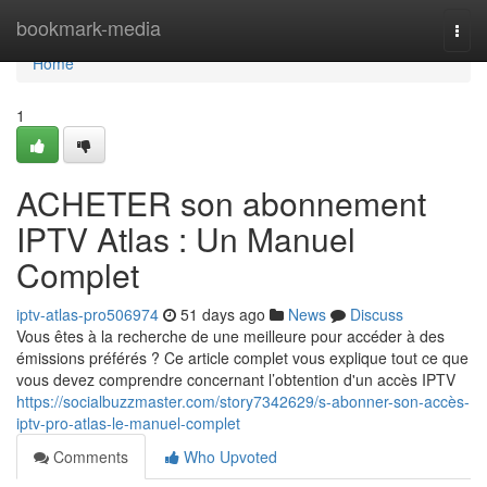
Home
bookmark-media
Togg
navi
Home
1
ACHETER son abonnement
IPTV Atlas : Un Manuel
Complet
iptv-atlas-pro506974
51 days ago
News
Discuss
Vous êtes à la recherche de une meilleure pour accéder à des
émissions préférés ? Ce article complet vous explique tout ce que
vous devez comprendre concernant l’obtention d'un accès IPTV
https://socialbuzzmaster.com/story7342629/s-abonner-son-accès-
iptv-pro-atlas-le-manuel-complet
Comments
Who Upvoted