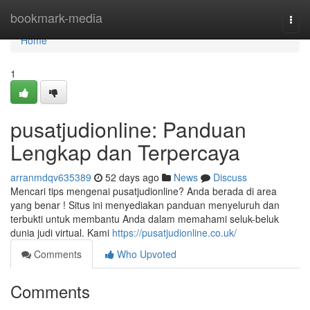
Home
bookmark-media
Togg
navi
Home
1
pusatjudionline: Panduan
Lengkap dan Terpercaya
arranmdqv635389
52 days ago
News
Discuss
Mencari tips mengenai pusatjudionline? Anda berada di area
yang benar ! Situs ini menyediakan panduan menyeluruh dan
terbukti untuk membantu Anda dalam memahami seluk-beluk
dunia judi virtual. Kami
https://pusatjudionline.co.uk/
Comments
Who Upvoted
Comments