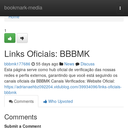
Home
bookmark-media
Togg
navi
Home
1
Links Oficiais: BBBMK
bbbmk177686
55 days ago
News
Discuss
Esta página serve como hub oficial de verificação das nossas
redes e perfis externos, garantindo que você está seguindo os
canais oficiais da BBBMK Canais Verificados: Website Oficial:
https://adrianaehbz092204.vidublog.com/39934096/links-oficiais-
bbbmk
Comments
Who Upvoted
Comments
Submit a Comment