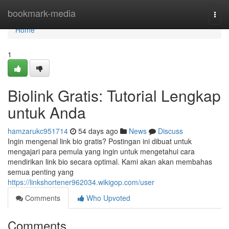
Home
bookmark-media
Togg
navi
Home
1
Biolink Gratis: Tutorial Lengkap
untuk Anda
hamzarukc951714
54 days ago
News
Discuss
Ingin mengenal link bio gratis? Postingan ini dibuat untuk
mengajari para pemula yang ingin untuk mengetahui cara
mendirikan link bio secara optimal. Kami akan akan membahas
semua penting yang
https://linkshortener962034.wikigop.com/user
Comments
Who Upvoted
Comments