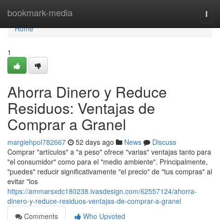
Home
bookmark-media
Togg
navi
Home
1
Ahorra Dinero y Reduce
Residuos: Ventajas de
Comprar a Granel
margiehpol782667
52 days ago
News
Discuss
Comprar "artículos" a "a peso" ofrece "varias" ventajas tanto para
"el consumidor" como para el "medio ambiente". Principalmente,
"puedes" reducir significativamente "el precio" de "tus compras" al
evitar "los
https://ammarsxdc180238.ivasdesign.com/62557124/ahorra-
dinero-y-reduce-residuos-ventajas-de-comprar-a-granel
Comments
Who Upvoted