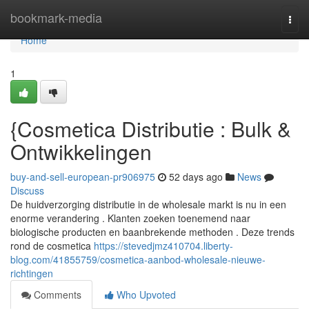
Home
bookmark-media
Togg
navi
Home
1
{Cosmetica Distributie : Bulk &
Ontwikkelingen
buy-and-sell-european-pr906975
52 days ago
News
Discuss
De huidverzorging distributie in de wholesale markt is nu in een
enorme verandering . Klanten zoeken toenemend naar
biologische producten en baanbrekende methoden . Deze trends
rond de cosmetica
https://stevedjmz410704.liberty-
blog.com/41855759/cosmetica-aanbod-wholesale-nieuwe-
richtingen
Comments
Who Upvoted