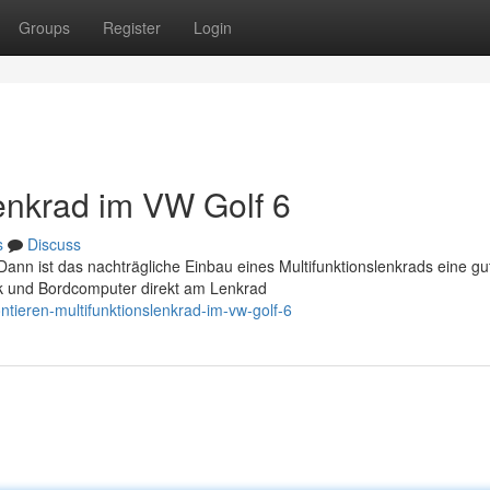
Groups
Register
Login
lenkrad im VW Golf 6
s
Discuss
nn ist das nachträgliche Einbau eines Multifunktionslenkrads eine gu
ik und Bordcomputer direkt am Lenkrad
tieren-multifunktionslenkrad-im-vw-golf-6