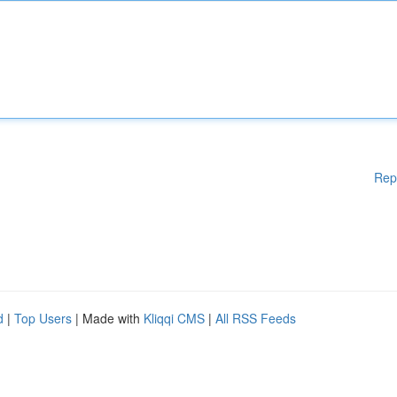
Rep
d
|
Top Users
| Made with
Kliqqi CMS
|
All RSS Feeds