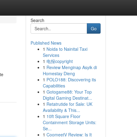
Search
Go
Published News
1
Noida to Nainital Taxi
Services
1
电报copyright
1
Review Menginap Asyik di
Homestay Dieng
te
1
POLO188: Discovering its
Capabilities
1
Gotogame88: Your Top
Digital Gaming Destinat...
1
Retatrutide for Sale: UK
Availability & This...
1
10ft Square Floor
Containment Storage Units:
Se...
1
CoomeetV Review: Is It