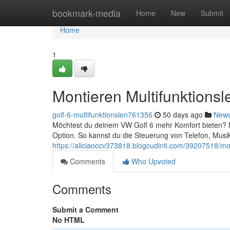
Home
bookmark-media
Home
New
Submit
Home
1
Montieren Multifunktions
golf-6-multifunktionslen761356
50 days ago
New
Möchtest du deinem VW Golf 6 mehr Komfort bieten? Da
Option. So kannst du die Steuerung von Telefon, Mus
https://aliciaoccv373818.blogcudinti.com/39207518/mon
Comments
Who Upvoted
Comments
Submit a Comment
No HTML